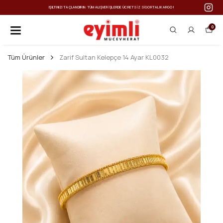
IŞILTINIZI TAÇLANDIRIN: TÜM ALIŞVERIŞLERDE ÜCRETSIZ SIGORTALI KARGO!
0
Tüm Ürünler
Zarif Sultan Kelepçe 14 Ayar KL0032