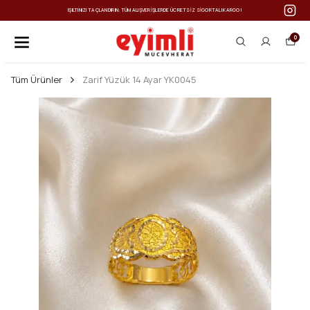
IŞILTINIZI TAÇLANDIRIN: TÜM ALIŞVERIŞLERDE ÜCRETSIZ SIGORTALI KARGO!
0
Tüm Ürünler
Zarif Yüzük 14 Ayar YK0045